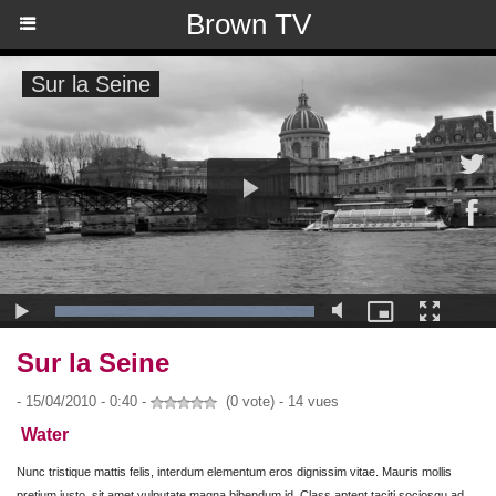
Brown TV
Sur la Seine
- 15/04/2010 - 0:40 -
(0 vote) - 14 vues
Water
Nunc tristique mattis felis, interdum elementum eros dignissim vitae. Mauris mollis
pretium justo, sit amet vulputate magna bibendum id. Class aptent taciti sociosqu ad