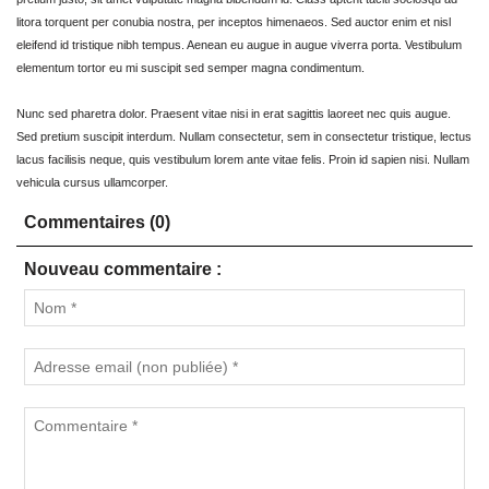
litora torquent per conubia nostra, per inceptos himenaeos. Sed auctor enim et nisl
eleifend id tristique nibh tempus. Aenean eu augue in augue viverra porta. Vestibulum
elementum tortor eu mi suscipit sed semper magna condimentum.
Nunc sed pharetra dolor. Praesent vitae nisi in erat sagittis laoreet nec quis augue.
Sed pretium suscipit interdum. Nullam consectetur, sem in consectetur tristique, lectus
lacus facilisis neque, quis vestibulum lorem ante vitae felis. Proin id sapien nisi. Nullam
vehicula cursus ullamcorper.
Commentaires (0)
Nouveau commentaire :