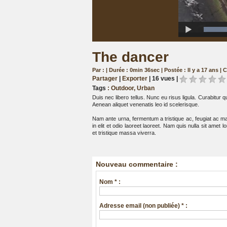
The dancer
Par : | Durée : 0min 36sec | Postée : Il y a 17 ans | 
Partager
|
Exporter
|
16 vues |
Tags
:
Outdoor
,
Urban
Duis nec libero tellus. Nunc eu risus ligula. Curabitur qu
Aenean aliquet venenatis leo id scelerisque.
Nam ante urna, fermentum a tristique ac, feugiat ac mau
in elit et odio laoreet laoreet. Nam quis nulla sit amet
et tristique massa viverra.
Nouveau commentaire :
Nom * :
Adresse email (non publiée) * :