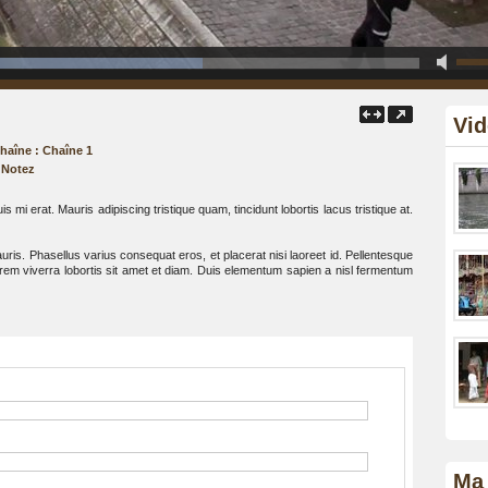
Vid
Chaîne :
Chaîne 1
Notez
is mi erat. Mauris adipiscing tristique quam, tincidunt lobortis lacus tristique at.
ris. Phasellus varius consequat eros, et placerat nisi laoreet id. Pellentesque
 lorem viverra lobortis sit amet et diam. Duis elementum sapien a nisl fermentum
Ma 