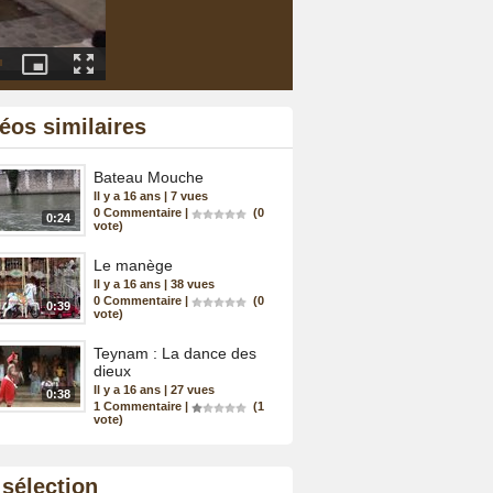
éos similaires
Bateau Mouche
Il y a 16 ans | 7 vues
0
Commentaire
|
(0
0:24
vote)
Le manège
Il y a 16 ans | 38 vues
0
Commentaire
|
(0
0:39
vote)
Teynam : La dance des
dieux
Il y a 16 ans | 27 vues
0:38
1
Commentaire
|
(1
vote)
sélection